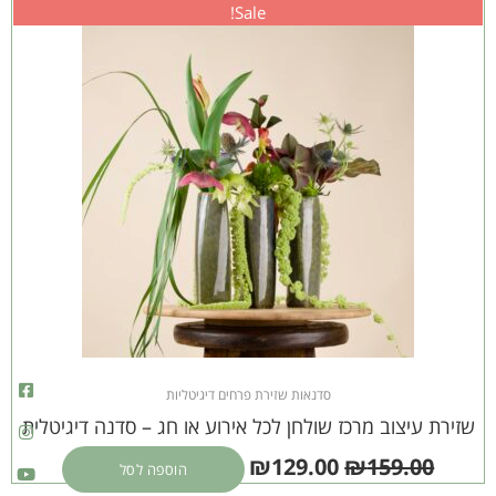
המחיר
המחיר
Sale!
ספוג
המקורי
הנוכחי
היה:
הוא:
₪129.00.
₪159.00.
ook-
gram
lope
rest
tube
tter
uare
סדנאות שזירת פרחים דיגיטליות
שזירת עיצוב מרכז שולחן לכל אירוע או חג – סדנה דיגיטלית
₪
129.00
₪
159.00
הוספה לסל