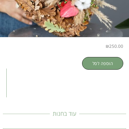
₪
250.00
כמות
הוספה לסל
של
סדנת
שזירת
פרחים
דיגיטלית
-
עיצוב
עוד בחנות
פרחים
רומנטי
בתבנית