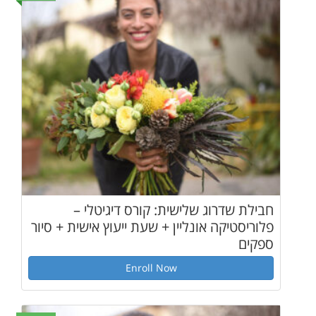
שית: קורס דיגיטלי –
יין + שעת ייעוץ אישית + סיור
Enroll Now