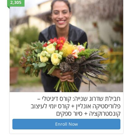
2,305
יה: קורס דיגיטלי –
ין + קורס יומי לעיצוב
סיור ספקים
Enroll Now