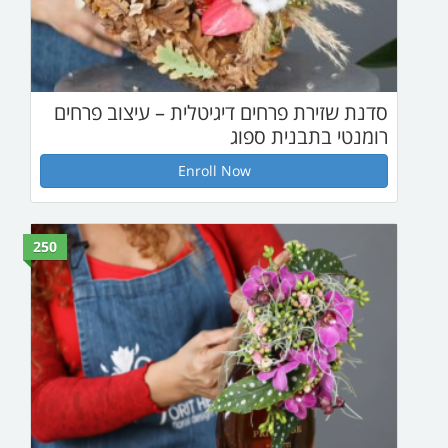
ים דיגיטלית – עיצוב פרחים
ספוג
Enroll Now
250