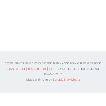
ץ – אומנות שמדברת בפרחים © אין להעתיק, לשכפל
שהיא |
תקנון
|
מדיניות פרטיות
|
הצהרת נגישות
052-5792132
Made with love by
Benady