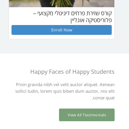
ם דיגיטלי מקצועי –
יין
Enroll Now
Happy Faces of H
Proin gravida nibh vel velit au
sollici tudin, lorem quis biben d
View 